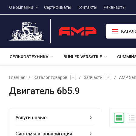
О компании
Сертификаты
Контакты
Реквизиты
КАТАЛ
СЕЛЬХОЗТЕХНИКА
BUHLER VERSATILE
CUMMIN
Главная
/
Каталог товаров
/
Запчасти
/
АМР Зап
Двигатель 6b5.9
Услуги новые
Системы агронавигации