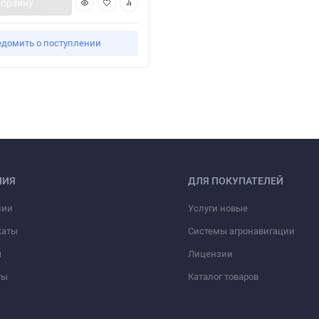
корзину
едомить о поступлении
НИЯ
ДЛЯ ПОКУПАТЕЛЕЙ
нии
Услуги новые
каты
Системы агронавигации
ы
Лицензии
ты
Каталог товаров