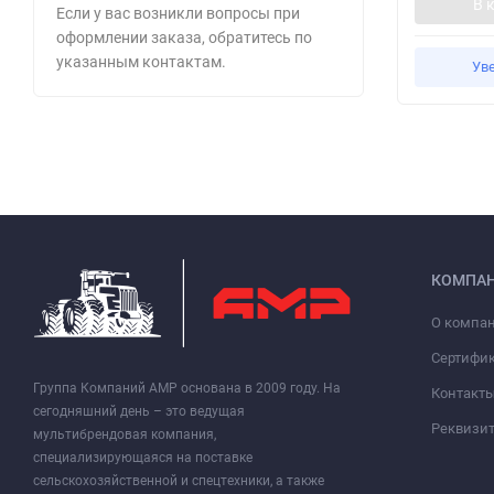
В 
Если у вас возникли вопросы при
оформлении заказа, обратитесь по
указанным контактам.
Ув
КОМПА
О компа
Сертифи
Группа Компаний АМР основана в 2009 году. На
Контакт
сегодняшний день – это ведущая
Реквизи
мультибрендовая компания,
специализирующаяся на поставке
сельскохозяйственной и спецтехники, а также