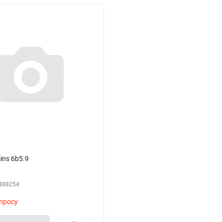
ns 6b5.9
488254
просу