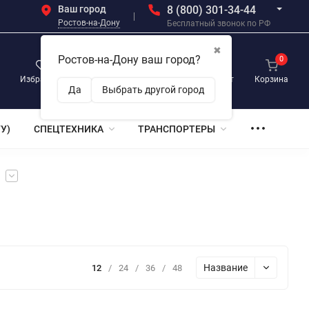
Ваш город
8 (800) 301-34-44
Ростов-на-Дону
Бесплатный звонок по РФ
✖
Ростов-на-Дону ваш город?
0
0
0
Избранное
Просмотренные
Личный кабинет
Корзина
Да
Выбрать другой город
У)
СПЕЦТЕХНИКА
ТРАНСПОРТЕРЫ
Название
12
/
24
/
36
/
48