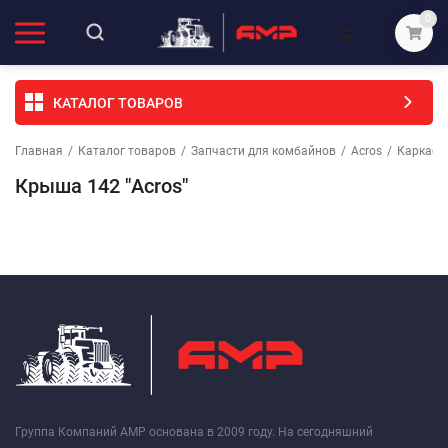
0
КАТАЛОГ ТОВАРОВ
Главная
/
Каталог товаров
/
Запчасти для комбайнов
/
Acros
/
Каркас
Крыша 142 "Acros"
Группа Компаний АМР основана в 2009 году. На сегодняшний