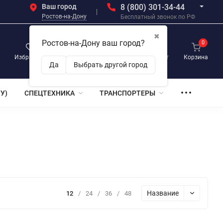
Ваш город
8 (800) 301-34-44
Ростов-на-Дону
Бесплатный звонок по РФ
✖
Ростов-на-Дону ваш город?
0
0
0
Избранное
Просмотренные
Личный кабинет
Корзина
Да
Выбрать другой город
У)
СПЕЦТЕХНИКА
ТРАНСПОРТЕРЫ
Название
12
/
24
/
36
/
48