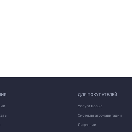
НИЯ
ДЛЯ ПОКУПАТЕЛЕЙ
нии
Услуги новые
каты
Системы агронавигации
ы
Лицензии