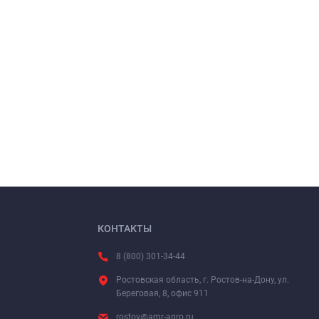
КОНТАКТЫ
8 (800) 301-34-44
Ростовская область, г. Ростов-на-Дону, ул.
Береговая, 8, офис 911
rostov@amr-agro.ru