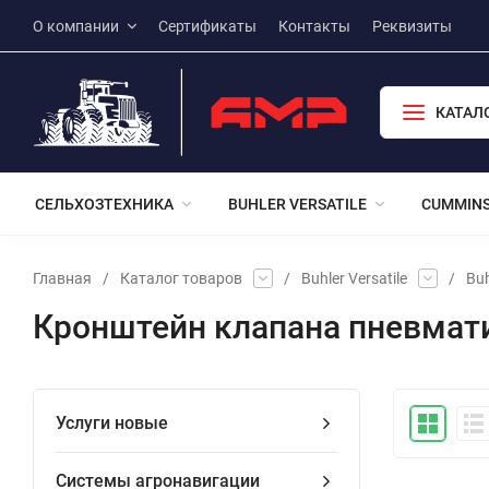
О компании
Сертификаты
Контакты
Реквизиты
КАТАЛ
СЕЛЬХОЗТЕХНИКА
BUHLER VERSATILE
CUMMIN
Главная
/
Каталог товаров
/
Buhler Versatile
/
Buh
Кронштейн клапана пневмат
Услуги новые
Системы агронавигации