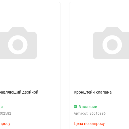
равляющий двойной
Кронштейн клапана
ии
В наличии
002582
Артикул:
86010996
просу
Цена по запросу