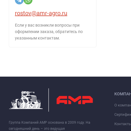
rostov@amr-agro.ru
Если у вас возникли вопросы при
оформлении заказа, обратитесь по
указанным контактам.
КОМПА
О компа
Сертифи
Группа Компаний АМР основана в 2009 году. На
Контакт
сегодняшний день – это ведущая