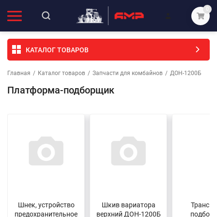
0
КАТАЛОГ ТОВАРОВ
Главная
/
Каталог товаров
/
Запчасти для комбайнов
/
ДОН-1200Б
Платформа-подборщик
Шнек, устройство
Шкив вариатора
Транспо
предохранительное
верхний ДОН-1200Б
подбор