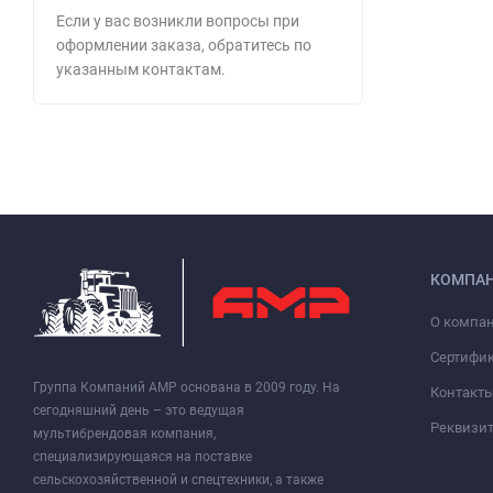
Если у вас возникли вопросы при
оформлении заказа, обратитесь по
указанным контактам.
КОМПА
О компа
Сертифи
Группа Компаний АМР основана в 2009 году. На
Контакт
сегодняшний день – это ведущая
Реквизи
мультибрендовая компания,
специализирующаяся на поставке
сельскохозяйственной и спецтехники, а также