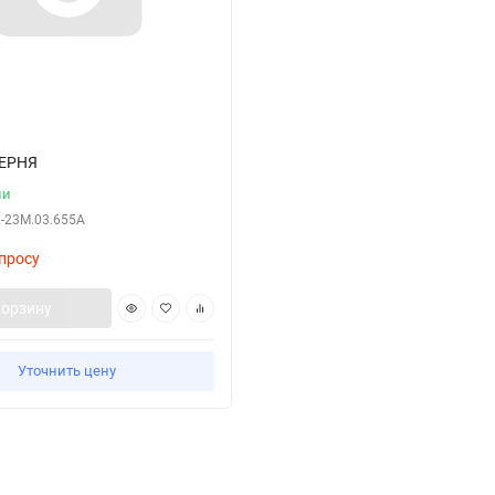
ЕРНЯ
ии
-23М.03.655А
просу
корзину
Уточнить цену