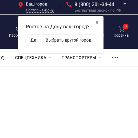
Ваш город
8 (800) 301-34-44
Ростов-на-Дону
Бесплатный звонок по РФ
✖
Ростов-на-Дону ваш город?
0
0
0
Избранное
Просмотренные
Личный кабинет
Корзина
Да
Выбрать другой город
У)
СПЕЦТЕХНИКА
ТРАНСПОРТЕРЫ