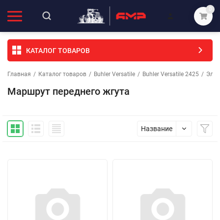
0
КАТАЛОГ ТОВАРОВ
Главная
/
Каталог товаров
/
Buhler Versatile
/
Buhler Versatile 2425
/
Элек
Маршрут переднего жгута
Название