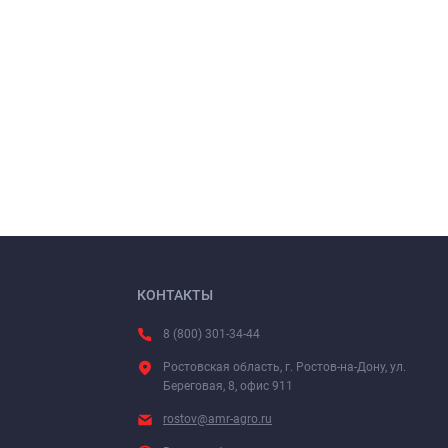
КОНТАКТЫ
8 (800) 301-34-44
Ростовская область, г. Ростов-на-Дону, ул.
Береговая, 8, офис 911
rostov@amr-agro.ru