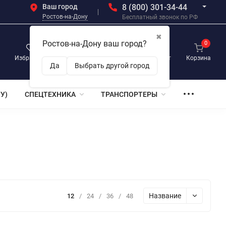
Ваш город
8 (800) 301-34-44
Ростов-на-Дону
Бесплатный звонок по РФ
✖
Ростов-на-Дону ваш город?
0
0
0
Избранное
Просмотренные
Личный кабинет
Корзина
Да
Выбрать другой город
У)
СПЕЦТЕХНИКА
ТРАНСПОРТЕРЫ
Название
12
/
24
/
36
/
48