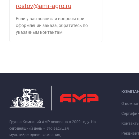
rostov@amr-agro.ru
Если у вас возникли вопросы при
оформлении заказа, обратитесь по
указанным контактам.
КОМПА
О компа
Сертифи
Группа Компаний АМР основана в 2009 году. На
Контакт
сегодняшний день – это ведущая
Реквизи
мультибрендовая компания,