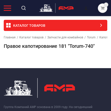
0
КАТАЛОГ ТОВАРОВ
Главная
/
Каталог товаров
/
Запчасти для комбайнов
/
Torum
/
Капоти
Правое капотирование 181 "Torum-740"
Группа Компаний АМР основана в 2009 году. На сегодняшний