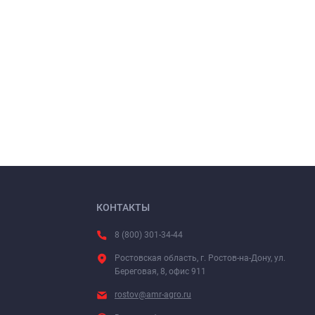
КОНТАКТЫ
8 (800) 301-34-44
Ростовская область, г. Ростов-на-Дону, ул.
Береговая, 8, офис 911
rostov@amr-agro.ru