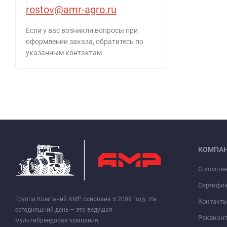
rostov@amr-agro.ru
Если у вас возникли вопросы при
оформлении заказа, обратитесь по
указанным контактам.
КОМПА
О компа
Сертифи
Группа Компаний АМР основана в 2009 году. На
Контакт
сегодняшний день – это ведущая
Реквизи
мультибрендовая компания,