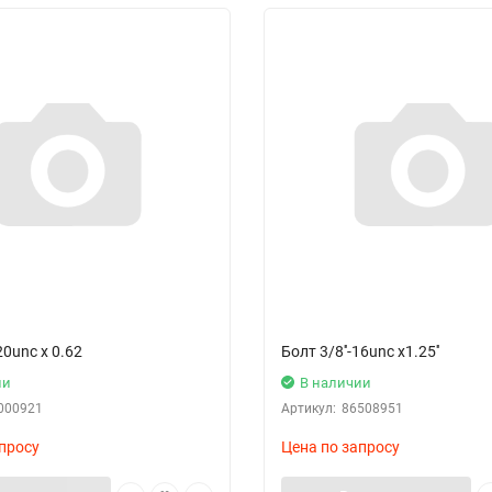
20unc x 0.62
Болт 3/8''-16unc x1.25''
ии
В наличии
000921
Артикул:
86508951
просу
Цена по запросу