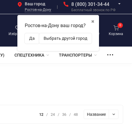
Ваш город
8 (800) 301-34-44
Ростов-на-Дону
Бесплатный звонок по РФ
✖
Ростов-на-Дону ваш город?
0
0
0
Избранное
Просмотренные
Личный кабинет
Корзина
Да
Выбрать другой город
У)
СПЕЦТЕХНИКА
ТРАНСПОРТЕРЫ
Название
12
/
24
/
36
/
48