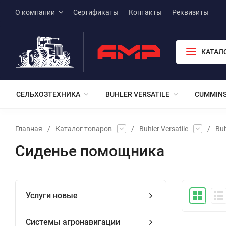
О компании
Сертификаты
Контакты
Реквизиты
КАТАЛ
СЕЛЬХОЗТЕХНИКА
BUHLER VERSATILE
CUMMIN
Главная
/
Каталог товаров
/
Buhler Versatile
/
Buh
Сиденье помощника
Услуги новые
Системы агронавигации