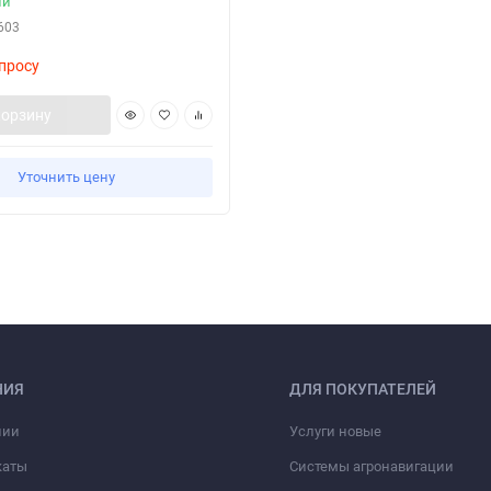
ии
603
просу
корзину
Уточнить цену
НИЯ
ДЛЯ ПОКУПАТЕЛЕЙ
нии
Услуги новые
каты
Системы агронавигации