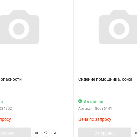
зопасности
Сидение помощника, кожа
ии
В наличии
034902
Артикул:
86036141
просу
Цена по запросу
корзину
В корзину