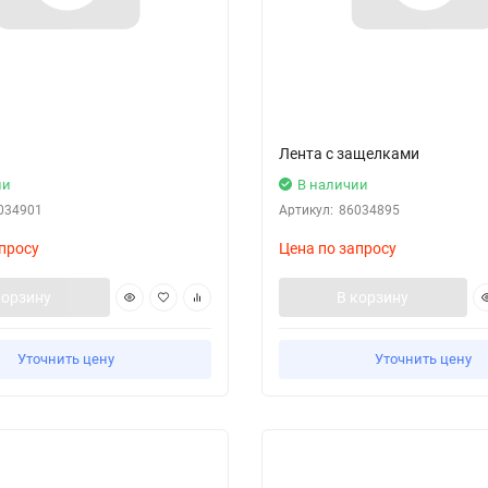
н
Лента с защелками
ии
В наличии
034901
Артикул:
86034895
просу
Цена по запросу
корзину
В корзину
Уточнить цену
Уточнить цену