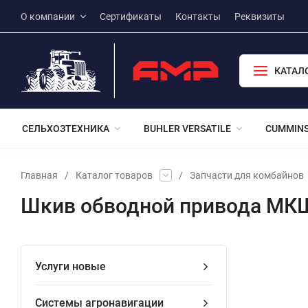
О компании
Сертификаты
Контакты
Реквизиты
КАТАЛ
СЕЛЬХОЗТЕХНИКА
BUHLER VERSATILE
CUMMIN
Главная
/
Каталог товаров
/
Запчасти для комбайнов
Шкив обводной привода МК
Услуги новые
Системы агронавигации