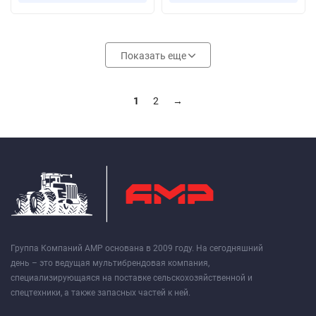
Показать еще
1
2
→
Группа Компаний АМР основана в 2009 году. На сегодняшний
день – это ведущая мультибрендовая компания,
специализирующаяся на поставке сельскохозяйственной и
спецтехники, а также запасных частей к ней.