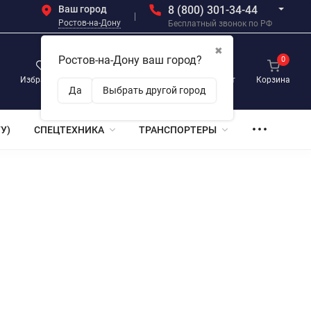
Ваш город
8 (800) 301-34-44
Ростов-на-Дону
Бесплатный звонок по РФ
✖
Ростов-на-Дону ваш город?
0
0
0
Избранное
Просмотренные
Личный кабинет
Корзина
Да
Выбрать другой город
У)
СПЕЦТЕХНИКА
ТРАНСПОРТЕРЫ