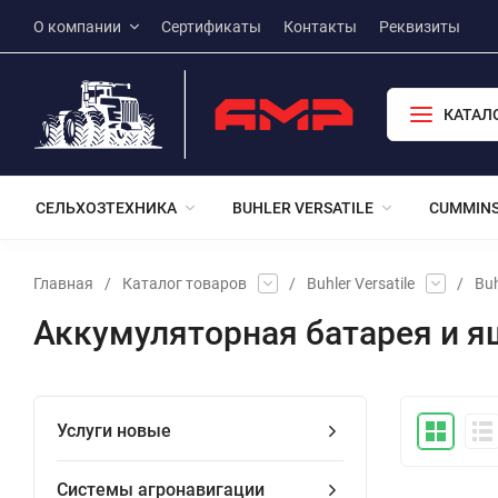
О компании
Сертификаты
Контакты
Реквизиты
КАТАЛ
СЕЛЬХОЗТЕХНИКА
BUHLER VERSATILE
CUMMIN
Главная
/
Каталог товаров
/
Buhler Versatile
/
Buh
Аккумуляторная батарея и 
Услуги новые
Системы агронавигации