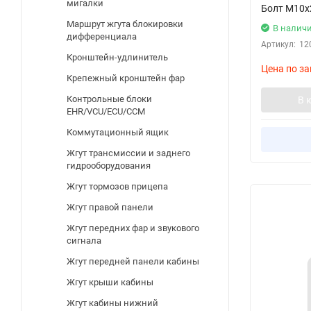
мигалки
Болт M10х2
Маршрут жгута блокировки
В налич
дифференциала
Артикул:
12
Кронштейн-удлинитель
Цена по за
Крепежный кронштейн фар
Контрольные блоки
В 
EHR/VCU/ECU/CCM
Коммутационный ящик
Жгут трансмиссии и заднего
гидрооборудования
Жгут тормозов прицепа
Жгут правой панели
Жгут передних фар и звукового
сигнала
Жгут передней панели кабины
Жгут крыши кабины
Жгут кабины нижний