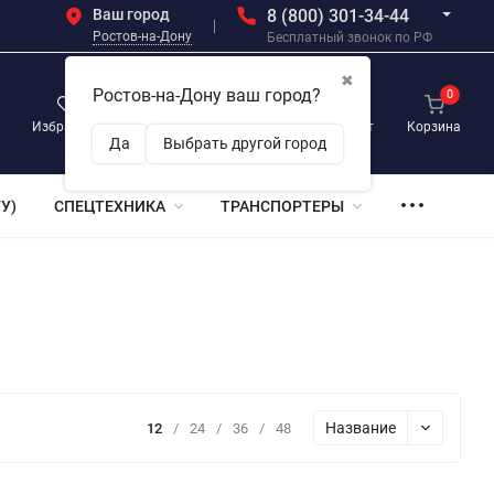
Ваш город
8 (800) 301-34-44
Ростов-на-Дону
Бесплатный звонок по РФ
✖
Ростов-на-Дону ваш город?
0
0
0
Избранное
Просмотренные
Личный кабинет
Корзина
Да
Выбрать другой город
У)
СПЕЦТЕХНИКА
ТРАНСПОРТЕРЫ
Название
12
/
24
/
36
/
48