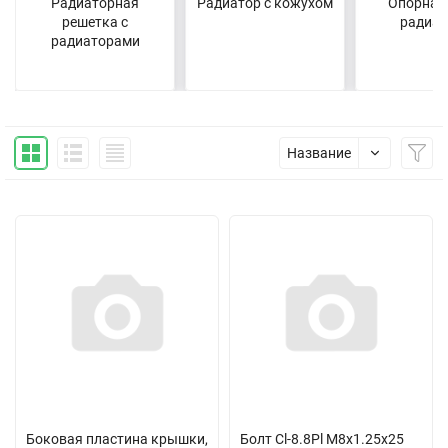
Радиаторная
Радиатор с кожухом
Опорная
решетка с
радиат
радиаторами
Название
Боковая пластина крышки,
Болт Cl-8.8Pl M8x1.25x25