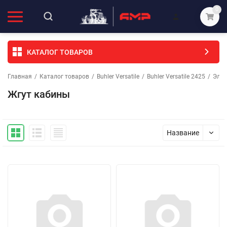
0
КАТАЛОГ ТОВАРОВ
Главная
/
Каталог товаров
/
Buhler Versatile
/
Buhler Versatile 2425
/
Элек
Жгут кабины
Название