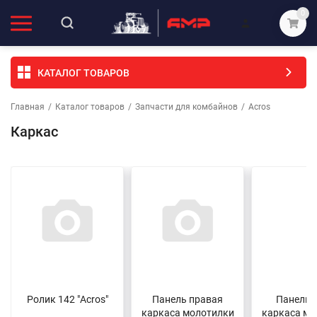
0
КАТАЛОГ ТОВАРОВ
Главная
/
Каталог товаров
/
Запчасти для комбайнов
/
Acros
Каркас
Ролик 142 "Acros"
Панель правая
Панель 
каркаса молотилки
каркаса мо