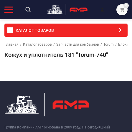
0
КАТАЛОГ ТОВАРОВ
Главная
/
Каталог товаров
/
Запчасти для комбайнов
/
Torum
/
Блок ш
Кожух и уплотнитель 181 "Torum-740"
Группа Компаний АМР основана в 2009 году. На сегодняшний