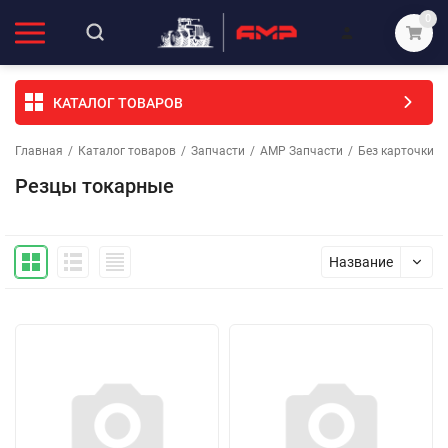
0
КАТАЛОГ ТОВАРОВ
Главная
/
Каталог товаров
/
Запчасти
/
АМР Запчасти
/
Без карточки (
Резцы токарные
Название