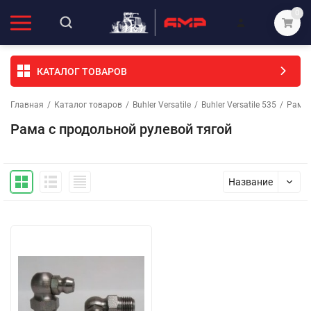
0
КАТАЛОГ ТОВАРОВ
Главная
/
Каталог товаров
/
Buhler Versatile
/
Buhler Versatile 535
/
Рама,
Рама с продольной рулевой тягой
Название