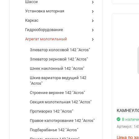
Шасси
Установка моторная
Каркас
Гидрооборудование
Агрегат молотильный
Элеватор колосовой 142 "Acros"
Элеватор зерновой 142 "Acros"
Шнек наклонный 142 "Acros"
Шкив вариатора ведущий 142
"Acros"
Строение верхнее 142 "Acros"
Секция молотильная 142 "Acros"
КАМНЕУЛ
Противорез 142 "Acros"
В налич
Правое капотирование 142 "Acros"
Артикул:
14
Подбарабанье 142 "Acros"
Цена по за