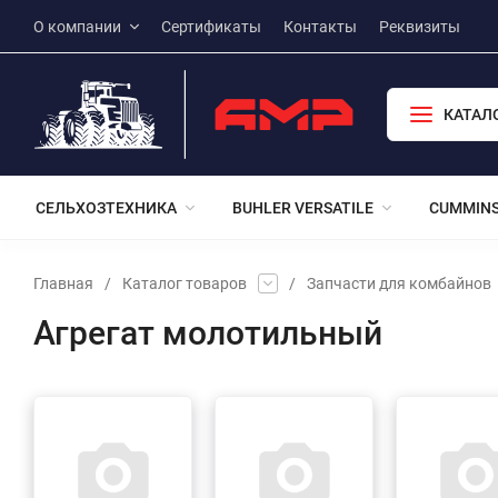
О компании
Сертификаты
Контакты
Реквизиты
КАТАЛ
СЕЛЬХОЗТЕХНИКА
BUHLER VERSATILE
CUMMIN
Главная
/
Каталог товаров
/
Запчасти для комбайнов
Агрегат молотильный