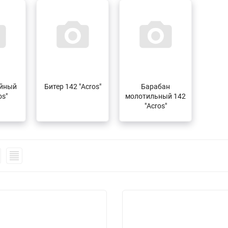
ойный
Битер 142 "Acros"
Барабан
os"
молотильный 142
"Acros"