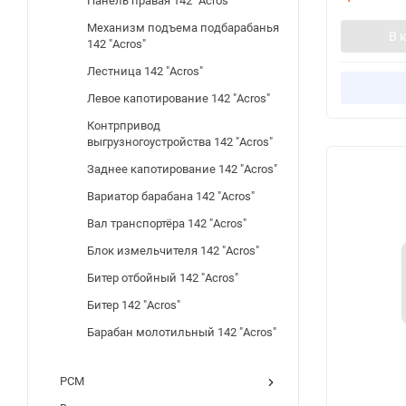
Панель правая 142 "Acros"
Механизм подъема подбарабанья
В 
142 "Acros"
Лестница 142 "Acros"
Левое капотирование 142 "Acros"
Контрпривод
выгрузногоустройства 142 "Acros"
Заднее капотирование 142 "Acros"
Вариатор барабана 142 "Acros"
Вал транспортёра 142 "Acros"
Блок измельчителя 142 "Acros"
Битер отбойный 142 "Acros"
Битер 142 "Acros"
Барабан молотильный 142 "Acros"
РСМ