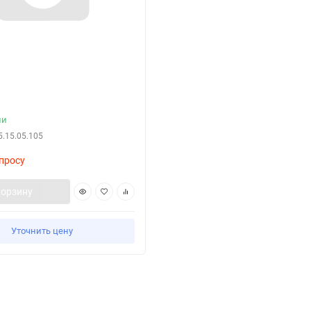
ии
5.15.05.105
просу
корзину
Уточнить цену