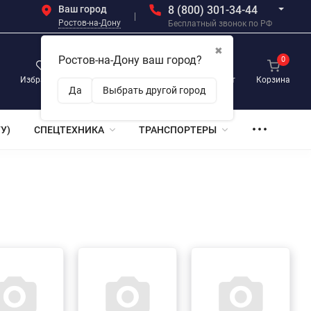
Ваш город
8 (800) 301-34-44
Ростов-на-Дону
Бесплатный звонок по РФ
✖
Ростов-на-Дону ваш город?
0
0
0
Избранное
Просмотренные
Личный кабинет
Корзина
Да
Выбрать другой город
У)
СПЕЦТЕХНИКА
ТРАНСПОРТЕРЫ