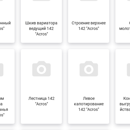
онный
Шкив вариатора
Строение верхнее
os"
ведущий 142
142 "Acros"
моло
"Acros"
зм
Лестница 142
Левое
Ко
ма
"Acros"
капотирование
выгр
анья
142 "Acros"
йства
os"