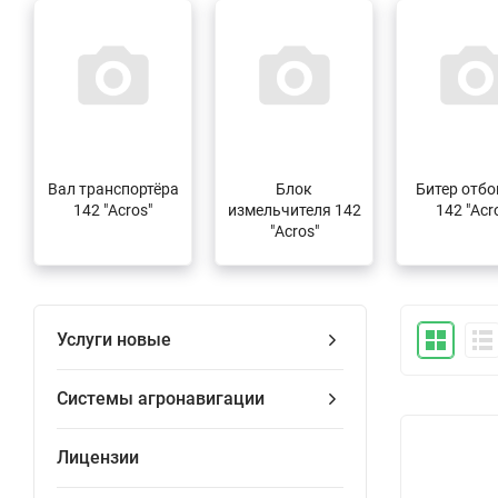
Вал транспортёра
Блок
Битер отб
142 "Acros"
измельчителя 142
142 "Acr
"Acros"
Услуги новые
Системы агронавигации
Лицензии