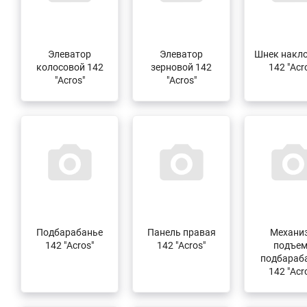
Элеватор
Элеватор
Шнек накл
колосовой 142
зерновой 142
142 "Acr
"Acros"
"Acros"
Подбарабанье
Панель правая
Механи
142 "Acros"
142 "Acros"
подъе
подбараб
142 "Acr