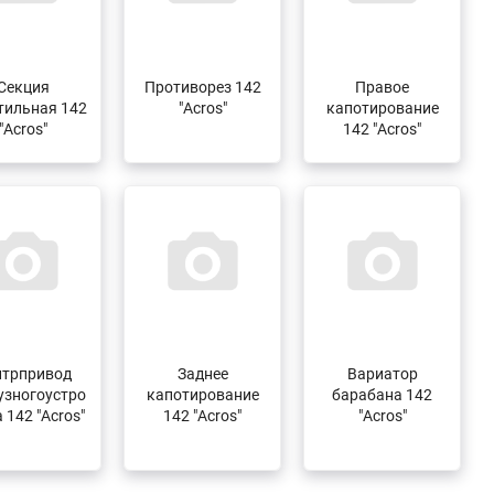
Секция
Противорез 142
Правое
тильная 142
"Acros"
капотирование
"Acros"
142 "Acros"
нтрпривод
Заднее
Вариатор
узногоустро
капотирование
барабана 142
 142 "Acros"
142 "Acros"
"Acros"