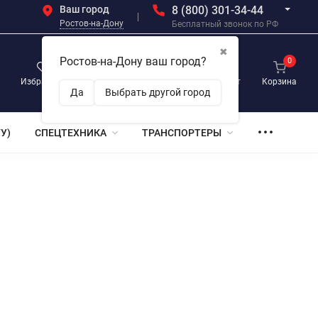
Ваш город
8 (800) 301-34-44
Ростов-на-Дону
Бесплатный звонок по РФ
✖
Ростов-на-Дону ваш город?
0
0
0
Избранное
Просмотренные
Личный кабинет
Корзина
Да
Выбрать другой город
У)
СПЕЦТЕХНИКА
ТРАНСПОРТЕРЫ