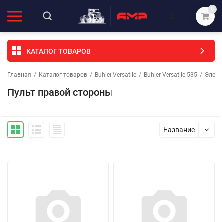
0
КАТАЛОГ ТОВАРОВ
Главная
/
Каталог товаров
/
Buhler Versatile
/
Buhler Versatile 535
/
Элеме
Пульт правой стороны
Название