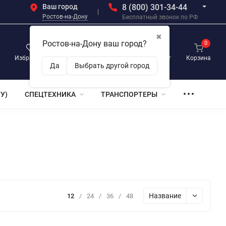
Ваш город
8 (800) 301-34-44
Ростов-на-Дону
Бесплатный звонок по РФ
✖
Ростов-на-Дону ваш город?
0
0
0
Избранное
Просмотренные
Личный кабинет
Корзина
Да
Выбрать другой город
У)
СПЕЦТЕХНИКА
ТРАНСПОРТЕРЫ
Название
12
/
24
/
36
/
48