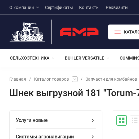
О компании
Сертификаты
Контакты
Реквизиты
КАТАЛ
СЕЛЬХОЗТЕХНИКА
BUHLER VERSATILE
CUMMIN
Главная
/
Каталог товаров
/
Запчасти для комбайнов
Шнек выгрузной 181 "Torum-
Услуги новые
Системы агронавигации