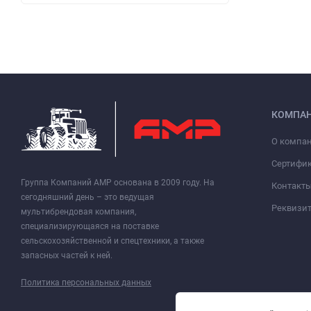
КОМПА
О компа
Сертифи
Группа Компаний АМР основана в 2009 году. На
Контакт
сегодняшний день – это ведущая
Реквизи
мультибрендовая компания,
специализирующаяся на поставке
сельскохозяйственной и спецтехники, а также
запасных частей к ней.
Политика персональных данных