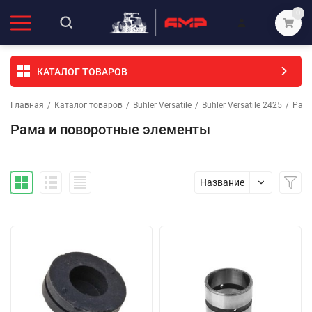
0
КАТАЛОГ ТОВАРОВ
Главная
/
Каталог товаров
/
Buhler Versatile
/
Buhler Versatile 2425
/
Рама
Рама и поворотные элементы
Название