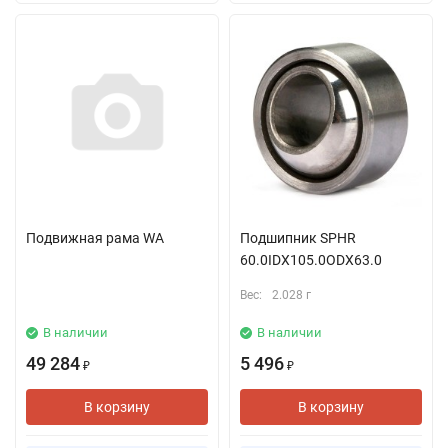
Подвижная рама WA
Подшипник SPHR
60.0IDX105.0ODX63.0
Вес:
2.028 г
В наличии
В наличии
49 284
5 496
₽
₽
В корзину
В корзину