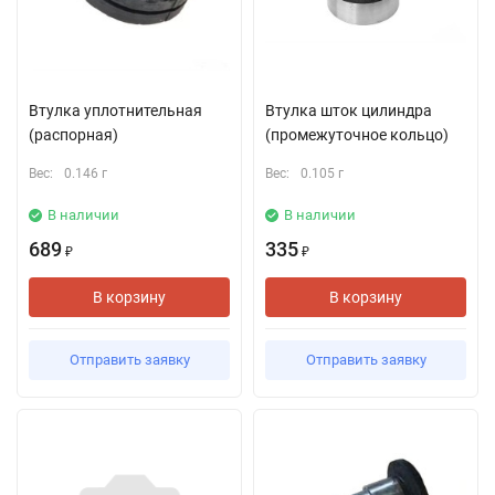
Втулка уплотнительная
Втулка шток цилиндра
(распорная)
(промежуточное кольцо)
Вес:
0.146 г
Вес:
0.105 г
В наличии
В наличии
689
335
₽
₽
В корзину
В корзину
Отправить заявку
Отправить заявку