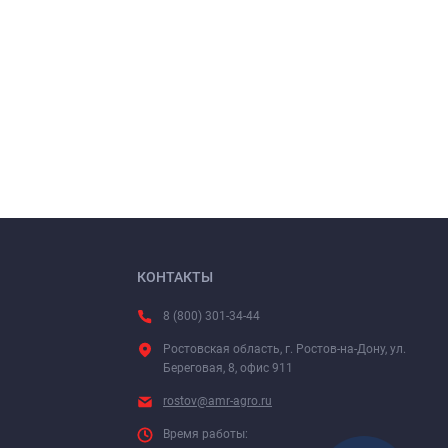
КОНТАКТЫ
8 (800) 301-34-44
Ростовская область, г. Ростов-на-Дону, ул.
Береговая, 8, офис 911
rostov@amr-agro.ru
Время работы: