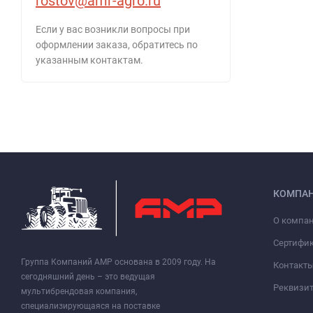
rostov@amr-agro.ru
Если у вас возникли вопросы при
оформлении заказа, обратитесь по
указанным контактам.
КОМПА
О компа
Сертифи
Группа Компаний АМР основана в 2009 году. На
Контакт
сегодняшний день – это ведущая
Реквизи
мультибрендовая компания,
специализирующаяся на поставке