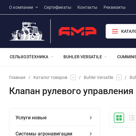
О компании
Сертификаты
Контакты
Реквизиты
КАТАЛ
СЕЛЬХОЗТЕХНИКА
BUHLER VERSATILE
CUMMIN
Главная
/
Каталог товаров
/
Buhler Versatile
/
Buh
Клапан рулевого управления
Услуги новые
Системы агронавигации