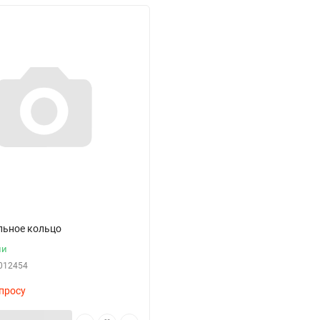
льное кольцо
ии
012454
просу