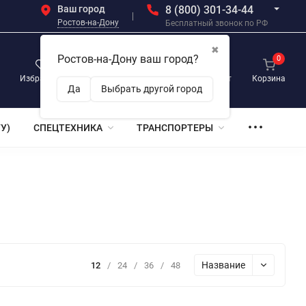
Ваш город
8 (800) 301-34-44
Ростов-на-Дону
Бесплатный звонок по РФ
✖
Ростов-на-Дону ваш город?
0
0
0
Избранное
Просмотренные
Личный кабинет
Корзина
Да
Выбрать другой город
У)
СПЕЦТЕХНИКА
ТРАНСПОРТЕРЫ
Название
12
/
24
/
36
/
48