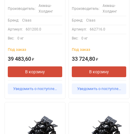
Акмаш-
Акмаш-
Производитель:
Производитель:
Холдинг
Холдинг
Бренд:
Claas
Бренд:
Claas
Артикул:
601200.0
Артикул:
662716.0
Вес:
0 кг
Вес:
0 кг
Под заказ
Под заказ
39 483,60
33 724,80
₽
₽
В корзину
В корзину
Уведомить о поступлении
Уведомить о поступлении