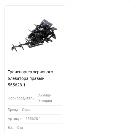
Транспортер зернового
элеватора правый
555628.1
Акмаш-
Производитель:
Холдинг
Бренд:
Claas
Артикул:
555628.1
Вес:
0 кг