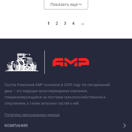
Показать еще
1
2
3
4
→
Группа Компаний АМР основана в 2009 году. На сегодняшний
день – это ведущая мультибрендовая компания,
специализирующаяся на поставке сельскохозяйственной и
спецтехники, а также запасных частей к ней.
Политика персональных данных
КОМПАНИЯ