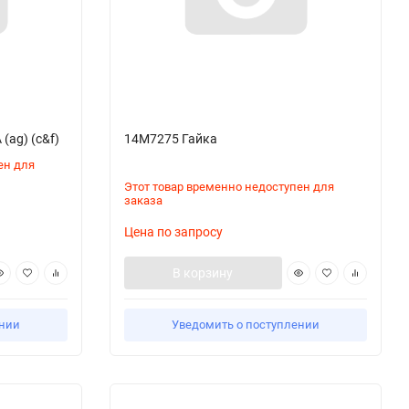
ag) (c&f)
14М7275 Гайка
ен для
Этот товар временно недоступен для
заказа
Цена по запросу
В корзину
ении
Уведомить о поступлении