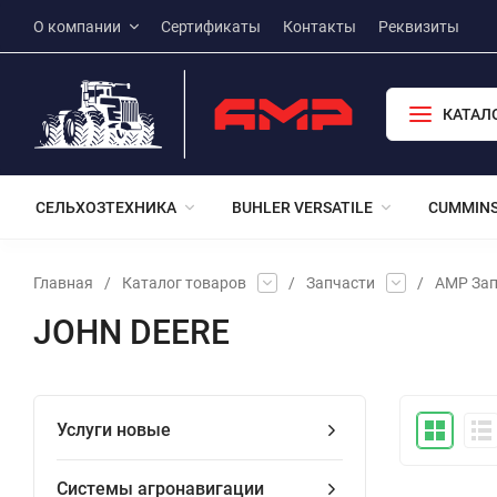
О компании
Сертификаты
Контакты
Реквизиты
КАТАЛ
СЕЛЬХОЗТЕХНИКА
BUHLER VERSATILE
CUMMIN
Главная
/
Каталог товаров
/
Запчасти
/
АМР Зап
JOHN DEERE
Услуги новые
Системы агронавигации