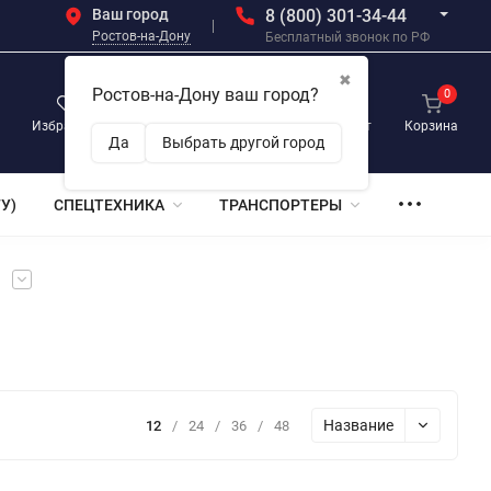
Ваш город
8 (800) 301-34-44
Ростов-на-Дону
Бесплатный звонок по РФ
✖
Ростов-на-Дону ваш город?
0
0
0
Избранное
Просмотренные
Личный кабинет
Корзина
Да
Выбрать другой город
У)
СПЕЦТЕХНИКА
ТРАНСПОРТЕРЫ
и
Название
12
/
24
/
36
/
48