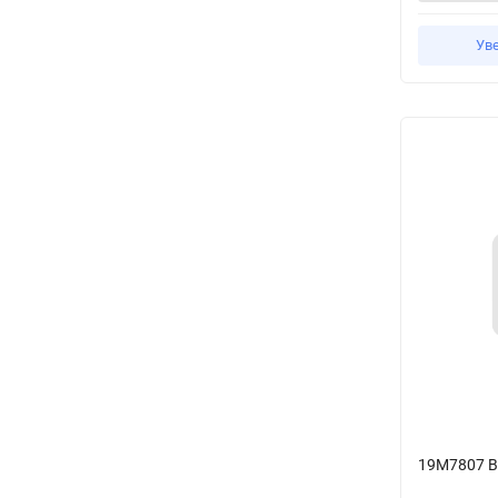
Ув
19M7807 