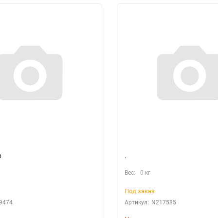
р
.
Вес:
0 кг
Под заказ
9474
Артикул:
N217585