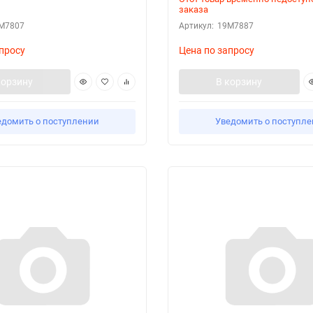
заказа
M7807
Артикул:
19M7887
просу
Цена по запросу
корзину
В корзину
едомить о поступлении
Уведомить о поступл