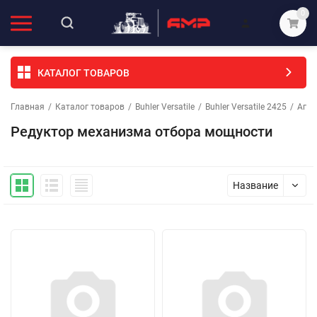
0
КАТАЛОГ ТОВАРОВ
Главная
/
Каталог товаров
/
Buhler Versatile
/
Buhler Versatile 2425
/
Агре
Редуктор механизма отбора мощности
Название