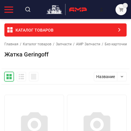
0
КАТАЛОГ ТОВАРОВ
Главная
/
Каталог товаров
/
Запчасти
/
АМР Запчасти
/
Без карточки (
Жатка Geringoff
Название