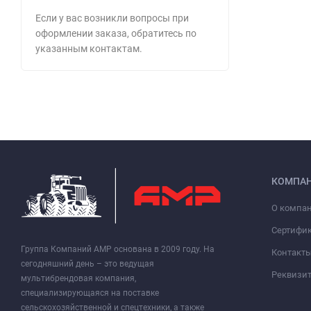
Если у вас возникли вопросы при
оформлении заказа, обратитесь по
указанным контактам.
КОМПА
О компа
Сертифи
Группа Компаний АМР основана в 2009 году. На
Контакт
сегодняшний день – это ведущая
Реквизи
мультибрендовая компания,
специализирующаяся на поставке
сельскохозяйственной и спецтехники, а также