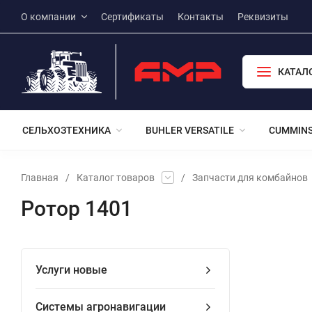
О компании
Сертификаты
Контакты
Реквизиты
КАТАЛ
СЕЛЬХОЗТЕХНИКА
BUHLER VERSATILE
CUMMIN
Главная
/
Каталог товаров
/
Запчасти для комбайнов
Ротор 1401
Услуги новые
Системы агронавигации