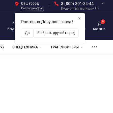
Ваш город
8 (800) 301-34-44
Ростов-на-Дону
Бесплатный звонок по РФ
✖
Ростов-на-Дону ваш город?
0
0
0
Избранное
Просмотренные
Личный кабинет
Корзина
Да
Выбрать другой город
У)
СПЕЦТЕХНИКА
ТРАНСПОРТЕРЫ