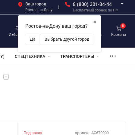
Ваш город
8 (800) 301-34-44
Ростов-на-Дону
Бесплатный звонок по РФ
✖
Ростов-на-Дону ваш город?
0
0
0
Избранное
Просмотренные
Личный кабинет
Корзина
Да
Выбрать другой город
У)
СПЕЦТЕХНИКА
ТРАНСПОРТЕРЫ
и
Под заказ
Артикул:
АС670009