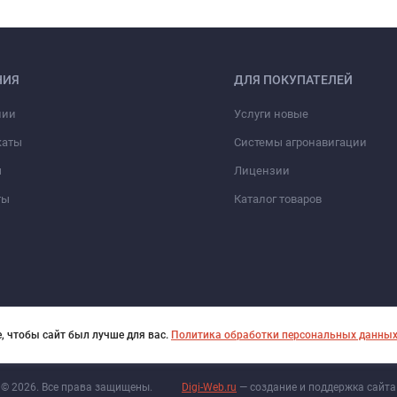
НИЯ
ДЛЯ ПОКУПАТЕЛЕЙ
нии
Услуги новые
каты
Системы агронавигации
ы
Лицензии
ты
Каталог товаров
, чтобы сайт был лучше для вас.
Политика обработки персональных данны
© 2026. Все права защищены.
Digi-Web.ru
— создание и поддержка сайта