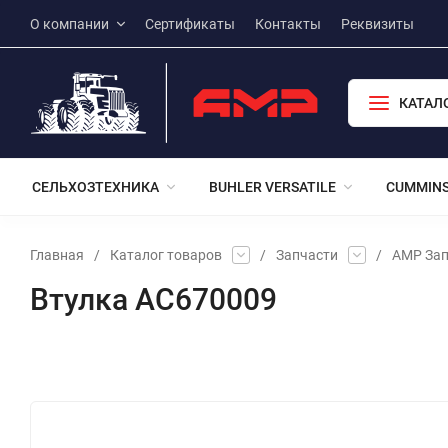
О компании
Сертификаты
Контакты
Реквизиты
КАТАЛ
СЕЛЬХОЗТЕХНИКА
BUHLER VERSATILE
CUMMIN
Главная
/
Каталог товаров
/
Запчасти
/
АМР Зап
Втулка АС670009
Избранное
Сравнение