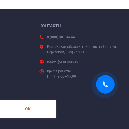
КОНТАКТЫ
8 (800) 301-34-44
Ростовская область, г. Ростов-на-Дону, ул.
Береговая, 8, офис 911
rostov@amr-agro.ru
Время работы:
Пн-Пт 8:00—17:00
OK
х