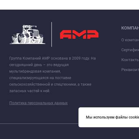
КОМПА
О компа
Сертифи
Группа Компаний АМР основана в 2009 году. На
Контакт
сегодняшний день – это ведущая
Реквизи
мультибрендовая компания,
специализирующаяся на поставке
сельскохозяйственной и спецтехники, а также
запасных частей к ней.
Политика персональных данных
Мы используем файлы cookie