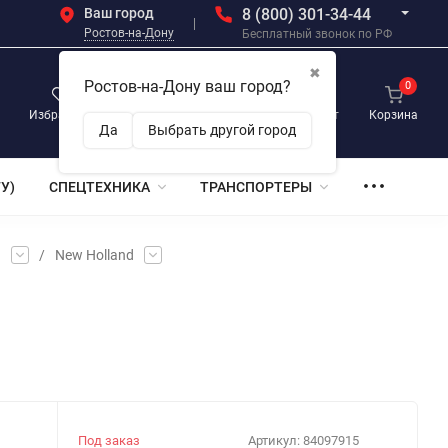
Ваш город
8 (800) 301-34-44
Ростов-на-Дону
Бесплатный звонок по РФ
✖
Ростов-на-Дону ваш город?
0
0
0
Избранное
Просмотренные
Личный кабинет
Корзина
Да
Выбрать другой город
У)
СПЕЦТЕХНИКА
ТРАНСПОРТЕРЫ
и
/
New Holland
Под заказ
Артикул:
84097915