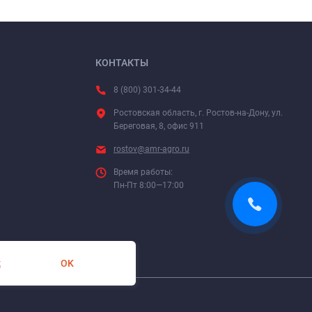
КОНТАКТЫ
8 (800) 301-34-44
Ростовская область, г. Ростов-на-Дону, ул.
Береговая, 8, офис 911
rostov@amr-agro.ru
Время работы:
Пн-Пт 8:00—17:00
OK
х