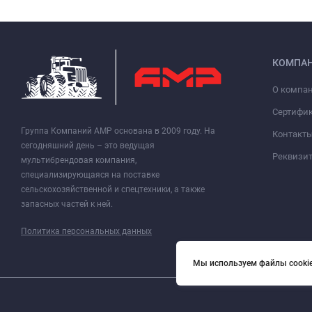
КОМПА
О компа
Сертифи
Группа Компаний АМР основана в 2009 году. На
Контакт
сегодняшний день – это ведущая
Реквизи
мультибрендовая компания,
специализирующаяся на поставке
сельскохозяйственной и спецтехники, а также
запасных частей к ней.
Политика персональных данных
Мы используем файлы cookie