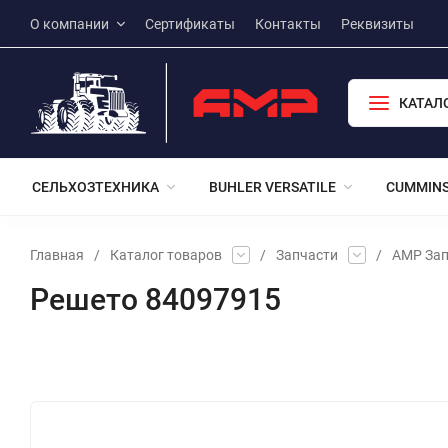
О компании
Сертификаты
Контакты
Реквизиты
КАТАЛ
СЕЛЬХОЗТЕХНИКА
BUHLER VERSATILE
CUMMIN
Главная
/
Каталог товаров
/
Запчасти
/
АМР Зап
Решето 84097915
Избранное
Сравнение