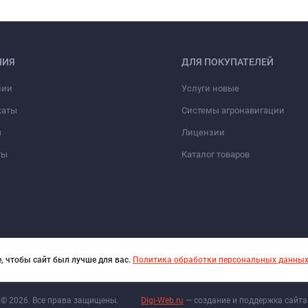
НИЯ
ДЛЯ ПОКУПАТЕЛЕЙ
нии
Услуги новые
каты
Системы агронавигации
ы
Лицензии
ты
Каталог товаров
, чтобы сайт был лучше для вас.
Политика обработки персональных данны
© 2026. Все права защищены.
Digi-Web.ru
— создание и поддержка сайта