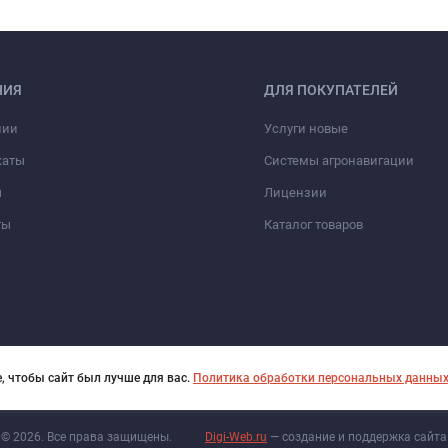
НИЯ
ДЛЯ ПОКУПАТЕЛЕЙ
нии
Услуги новые
каты
Системы агронавигации
ы
Лицензии
ты
Каталог товаров
, чтобы сайт был лучше для вас.
Политика обработки персональных данны
© 2026. Все права защищены.
Digi-Web.ru
— создание и поддержка сайта