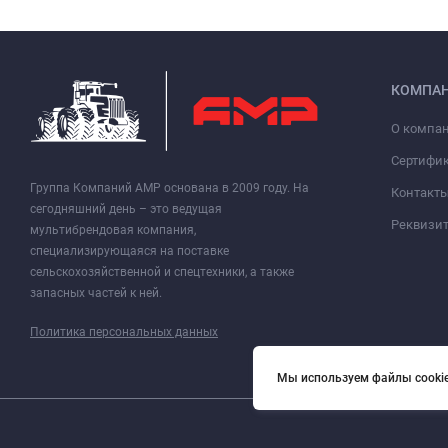
КОМПА
О компа
Сертифи
Группа Компаний АМР основана в 2009 году. На
Контакт
сегодняшний день – это ведущая
Реквизи
мультибрендовая компания,
специализирующаяся на поставке
сельскохозяйственной и спецтехники, а также
запасных частей к ней.
Политика персональных данных
Мы используем файлы cookie