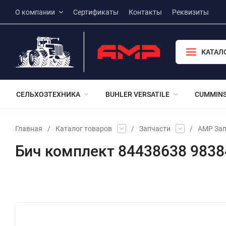
О компании
Сертификаты
Контакты
Реквизиты
КАТАЛ
СЕЛЬХОЗТЕХНИКА
BUHLER VERSATILE
CUMMIN
Главная
/
Каталог товаров
/
Запчасти
/
АМР Зап
Бич комплект 84438638 9838
Избранное
Сравнение