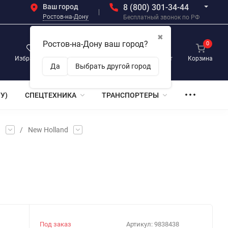
Ваш город
8 (800) 301-34-44
Ростов-на-Дону
Бесплатный звонок по РФ
✖
Ростов-на-Дону ваш город?
0
0
0
Избранное
Просмотренные
Личный кабинет
Корзина
Да
Выбрать другой город
У)
СПЕЦТЕХНИКА
ТРАНСПОРТЕРЫ
и
/
New Holland
Под заказ
Артикул:
9838438