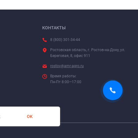
КОНТАКТЫ
8 (800) 301-34-44
Ростовская область, г. Ростов-на-Дону, ул.
Береговая, 8, офис 911
rostov@amr-agro.ru
Время работы:
Пн-Пт 8:00—17:00
OK
х