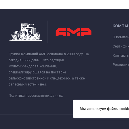
КОМПА
О компа
Сертифи
Группа Компаний АМР основана в 2009 году. На
Контакт
сегодняшний день – это ведущая
Реквизи
мультибрендовая компания,
специализирующаяся на поставке
сельскохозяйственной и спецтехники, а также
запасных частей к ней.
Политика персональных данных
Мы используем файлы cookie