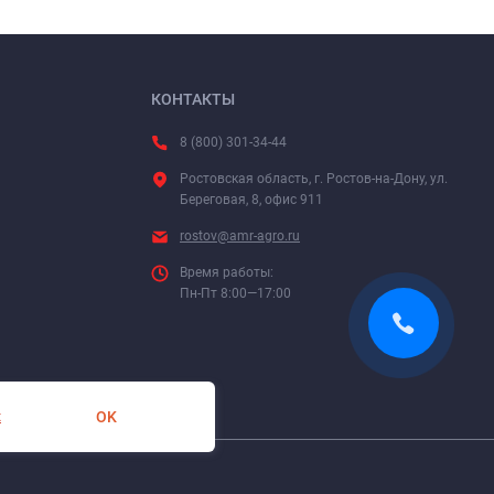
КОНТАКТЫ
8 (800) 301-34-44
Ростовская область, г. Ростов-на-Дону, ул.
Береговая, 8, офис 911
rostov@amr-agro.ru
Время работы:
Пн-Пт 8:00—17:00
OK
х