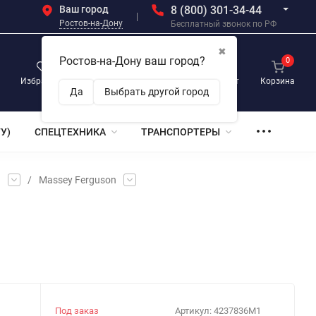
Ваш город
8 (800) 301-34-44
Ростов-на-Дону
Бесплатный звонок по РФ
✖
Ростов-на-Дону ваш город?
0
0
0
Избранное
Просмотренные
Личный кабинет
Корзина
Да
Выбрать другой город
У)
СПЕЦТЕХНИКА
ТРАНСПОРТЕРЫ
и
/
Massey Ferguson
Под заказ
Артикул:
4237836M1