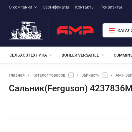
О компании
Сертификаты
Контакты
Реквизиты
КАТАЛ
СЕЛЬХОЗТЕХНИКА
BUHLER VERSATILE
CUMMIN
Главная
/
Каталог товаров
/
Запчасти
/
АМР Зап
Сальник(Ferguson) 4237836
Избранное
Сравнение