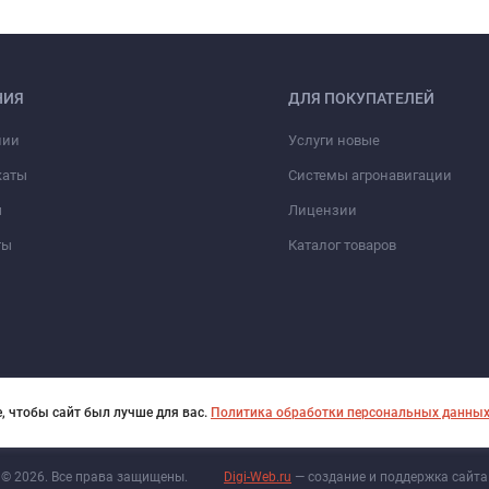
НИЯ
ДЛЯ ПОКУПАТЕЛЕЙ
нии
Услуги новые
каты
Системы агронавигации
ы
Лицензии
ты
Каталог товаров
, чтобы сайт был лучше для вас.
Политика обработки персональных данны
© 2026. Все права защищены.
Digi-Web.ru
— создание и поддержка сайта