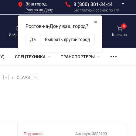
Ваш город
8 (800) 301-34-44
Ростов-на-Дону
Бесплатный звонок по РФ
✖
Ростов-на-Дону ваш город?
0
0
0
Избранное
Просмотренные
Личный кабинет
Корзина
Да
Выбрать другой город
У)
СПЕЦТЕХНИКА
ТРАНСПОРТЕРЫ
и
/
CLAAS
Под заказ
Артикул:
3830190