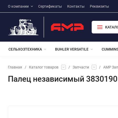
О компании
Сертификаты
Контакты
Реквизиты
КАТАЛ
СЕЛЬХОЗТЕХНИКА
BUHLER VERSATILE
CUMMIN
Главная
/
Каталог товаров
/
Запчасти
/
АМР Зап
Палец независимый 3830190
Избранное
Сравнение