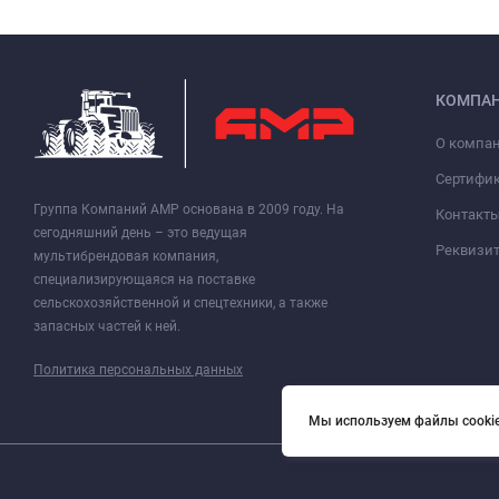
КОМПА
О компа
Сертифи
Группа Компаний АМР основана в 2009 году. На
Контакт
сегодняшний день – это ведущая
Реквизи
мультибрендовая компания,
специализирующаяся на поставке
сельскохозяйственной и спецтехники, а также
запасных частей к ней.
Политика персональных данных
Мы используем файлы cookie