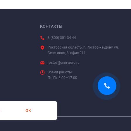
КОНТАКТЫ
8 (800) 301-34-44
Ростовская область, г. Ростов-на-Дону, ул.
Береговая, 8, офис 911
rostov@amr-agro.ru
Время работы:
Пн-Пт 8:00—17:00
OK
х