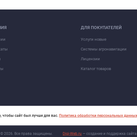
НИЯ
ДЛЯ ПОКУПАТЕЛЕЙ
нии
Услуги новые
каты
Системы агронавигации
ы
Лицензии
ты
Каталог товаров
, чтобы сайт был лучше для вас.
Политика обработки персональных данны
© 2026. Все права защищены.
Digi-Web.ru
— создание и поддержка сайта