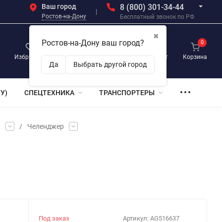
Ваш город
8 (800) 301-34-44
Ростов-на-Дону
Бесплатный звонок по РФ
✖
Ростов-на-Дону ваш город?
0
0
0
Избранное
Просмотренные
Личный кабинет
Корзина
Да
Выбрать другой город
У)
СПЕЦТЕХНИКА
ТРАНСПОРТЕРЫ
и
/
Челенджер
Под заказ
Артикул:
AG516637