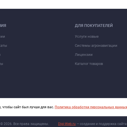
НИЯ
ДЛЯ ПОКУПАТЕЛЕЙ
нии
Услуги новые
каты
Системы агронавигации
ы
Лицензии
ты
Каталог товаров
, чтобы сайт был лучше для вас.
Политика обработки персональных данны
© 2026. Все права защищены.
Digi-Web.ru
— создание и поддержка сайта