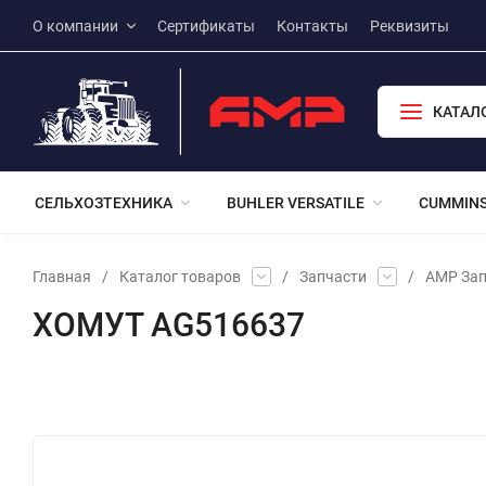
О компании
Сертификаты
Контакты
Реквизиты
КАТАЛ
СЕЛЬХОЗТЕХНИКА
BUHLER VERSATILE
CUMMIN
Главная
/
Каталог товаров
/
Запчасти
/
АМР Зап
ХОМУТ AG516637
Избранное
Сравнение