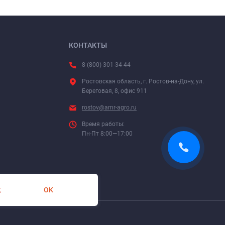
КОНТАКТЫ
8 (800) 301-34-44
Ростовская область, г. Ростов-на-Дону, ул.
Береговая, 8, офис 911
rostov@amr-agro.ru
Время работы:
Пн-Пт 8:00—17:00
OK
х