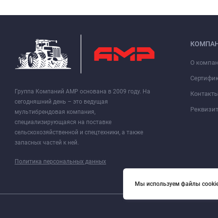
КОМПА
О компа
Сертифи
Группа Компаний АМР основана в 2009 году. На
Контакт
сегодняшний день – это ведущая
Реквизи
мультибрендовая компания,
специализирующаяся на поставке
сельскохозяйственной и спецтехники, а также
запасных частей к ней.
Политика персональных данных
Мы используем файлы cookie