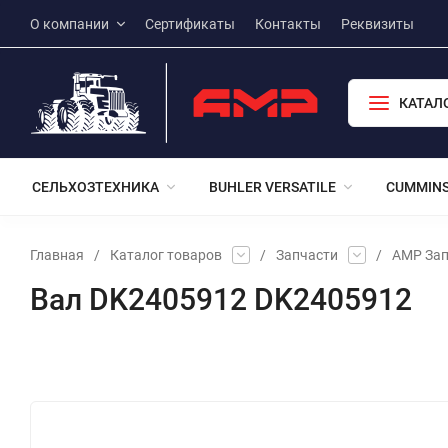
О компании
Сертификаты
Контакты
Реквизиты
КАТАЛ
СЕЛЬХОЗТЕХНИКА
BUHLER VERSATILE
CUMMIN
Главная
/
Каталог товаров
/
Запчасти
/
АМР Зап
Вал DK2405912 DK2405912
Избранное
Сравнение