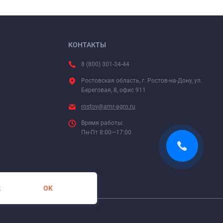
КОНТАКТЫ
8 (800) 301-34-44
Ростовская область, г. Ростов-на-Дону, ул.
Береговая, 8, офис 911
rostov@amr-agro.ru
Время работы:
Пн-Пт 8:00—17:00
OK
х