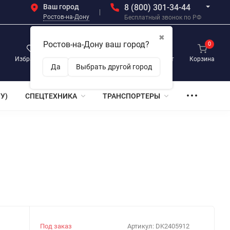
Ваш город
8 (800) 301-34-44
Ростов-на-Дону
Бесплатный звонок по РФ
✖
Ростов-на-Дону ваш город?
0
0
0
Избранное
Просмотренные
Личный кабинет
Корзина
Да
Выбрать другой город
У)
СПЕЦТЕХНИКА
ТРАНСПОРТЕРЫ
Под заказ
Артикул:
DK2405912