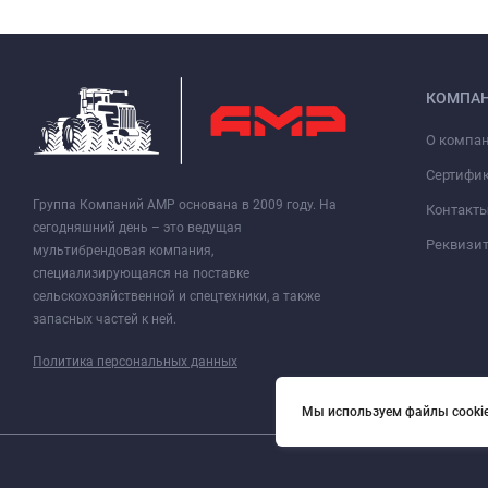
КОМПА
О компа
Сертифи
Группа Компаний АМР основана в 2009 году. На
Контакт
сегодняшний день – это ведущая
Реквизи
мультибрендовая компания,
специализирующаяся на поставке
сельскохозяйственной и спецтехники, а также
запасных частей к ней.
Политика персональных данных
Мы используем файлы cookie