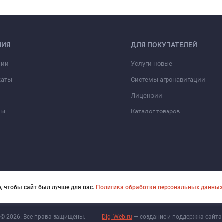
НИЯ
ДЛЯ ПОКУПАТЕЛЕЙ
нии
Услуги новые
каты
Системы агронавигации
ы
Лицензии
ты
Каталог товаров
, чтобы сайт был лучше для вас.
Политика обработки персональных данны
© 2026. Все права защищены.
Digi-Web.ru
— создание и поддержка сайта