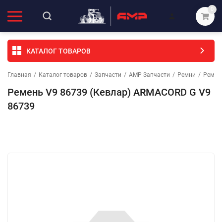
0
КАТАЛОГ ТОВАРОВ
Главная
/
Каталог товаров
/
Запчасти
/
АМР Запчасти
/
Ремни
/
Ремни
Ремень V9 86739 (Кевлар) ARMACORD G V9
86739
Избранное
Сравнение