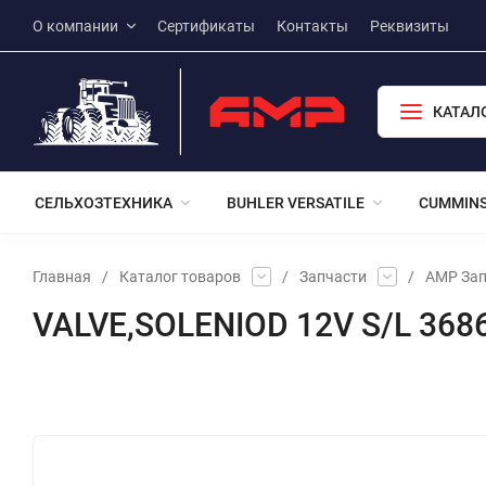
О компании
Сертификаты
Контакты
Реквизиты
КАТАЛ
СЕЛЬХОЗТЕХНИКА
BUHLER VERSATILE
CUMMIN
Главная
/
Каталог товаров
/
Запчасти
/
АМР Зап
VALVE,SOLENIOD 12V S/L 368
Избранное
Сравнение