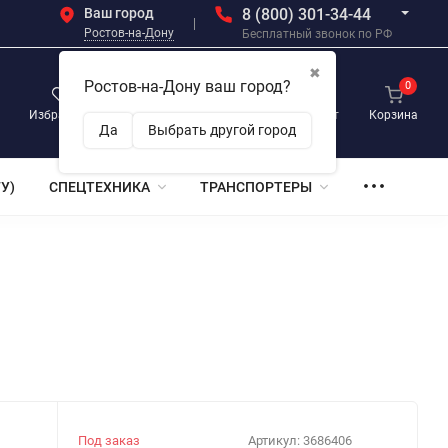
Ваш город
8 (800) 301-34-44
Ростов-на-Дону
Бесплатный звонок по РФ
✖
Ростов-на-Дону ваш город?
0
0
0
Избранное
Просмотренные
Личный кабинет
Корзина
Да
Выбрать другой город
У)
СПЕЦТЕХНИКА
ТРАНСПОРТЕРЫ
Под заказ
Артикул:
3686406