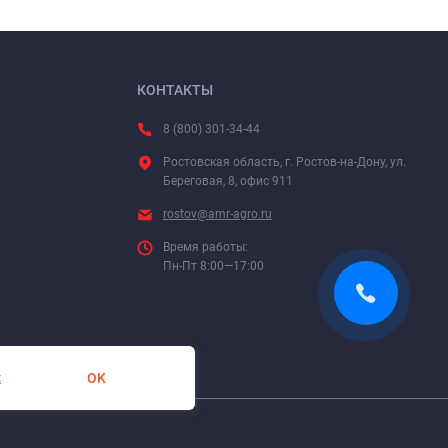
КОНТАКТЫ
8 (800) 301-34-44
Ростовская область, г. Ростов-на-Дону, ул.
Береговая, 8, офис 911
rostov@amr-agro.ru
Время работы:
Пн-Пт 8:00—17:00
OK
х