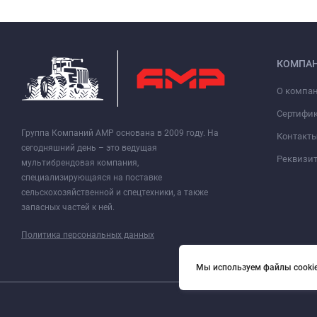
КОМПА
О компа
Сертифи
Группа Компаний АМР основана в 2009 году. На
Контакт
сегодняшний день – это ведущая
Реквизи
мультибрендовая компания,
специализирующаяся на поставке
сельскохозяйственной и спецтехники, а также
запасных частей к ней.
Политика персональных данных
Мы используем файлы cookie