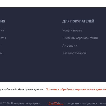
НИЯ
ДЛЯ ПОКУПАТЕЛЕЙ
нии
Услуги новые
каты
Системы агронавигации
ы
Лицензии
ты
Каталог товаров
, чтобы сайт был лучше для вас.
Политика обработки персональных данны
© 2026. Все права защищены.
Digi-Web.ru
— создание и поддержка сайта