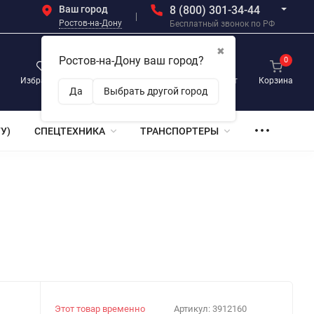
Ваш город
8 (800) 301-34-44
Ростов-на-Дону
Бесплатный звонок по РФ
✖
Ростов-на-Дону ваш город?
0
0
0
Избранное
Просмотренные
Личный кабинет
Корзина
Да
Выбрать другой город
У)
СПЕЦТЕХНИКА
ТРАНСПОРТЕРЫ
Этот товар временно
Артикул:
3912160