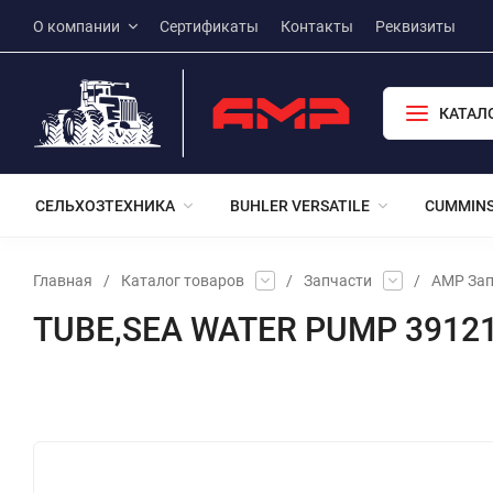
О компании
Сертификаты
Контакты
Реквизиты
КАТАЛ
СЕЛЬХОЗТЕХНИКА
BUHLER VERSATILE
CUMMIN
Главная
/
Каталог товаров
/
Запчасти
/
АМР Зап
TUBE,SEA WATER PUMP 3912
Избранное
Сравнение