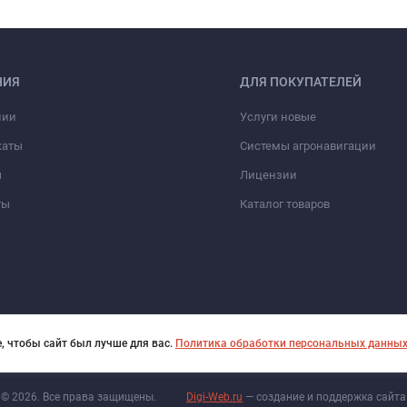
НИЯ
ДЛЯ ПОКУПАТЕЛЕЙ
нии
Услуги новые
каты
Системы агронавигации
ы
Лицензии
ты
Каталог товаров
, чтобы сайт был лучше для вас.
Политика обработки персональных данны
© 2026. Все права защищены.
Digi-Web.ru
— создание и поддержка сайта