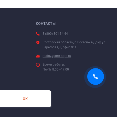
КОНТАКТЫ
8 (800) 301-34-44
Ростовская область, г. Ростов-на-Дону, ул.
Береговая, 8, офис 911
rostov@amr-agro.ru
Время работы:
Пн-Пт 8:00—17:00
OK
х