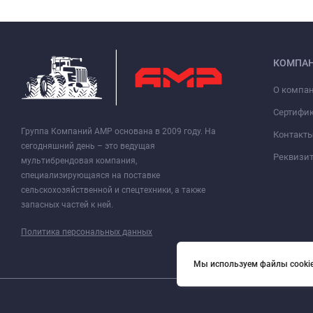
КОМПА
О компа
Сертифи
Группа Компаний АМР основана в 2009 году. На
Контакт
сегодняшний день – это ведущая
Реквизи
мультибрендовая компания,
специализирующаяся на поставке
сельскохозяйственной и спецтехники, а также
запасных частей к ней.
Политика персональных данных
Мы используем файлы cookie