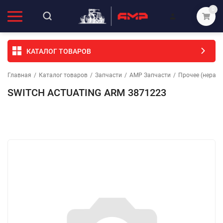
0
КАТАЛОГ ТОВАРОВ
Главная
/
Каталог товаров
/
Запчасти
/
АМР Запчасти
/
Прочее (неразо
SWITCH ACTUATING ARM 3871223
Избранное
Сравнение