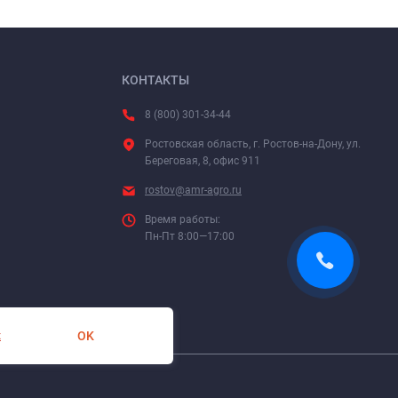
КОНТАКТЫ
8 (800) 301-34-44
Ростовская область, г. Ростов-на-Дону, ул.
Береговая, 8, офис 911
rostov@amr-agro.ru
Время работы:
Пн-Пт 8:00—17:00
OK
х