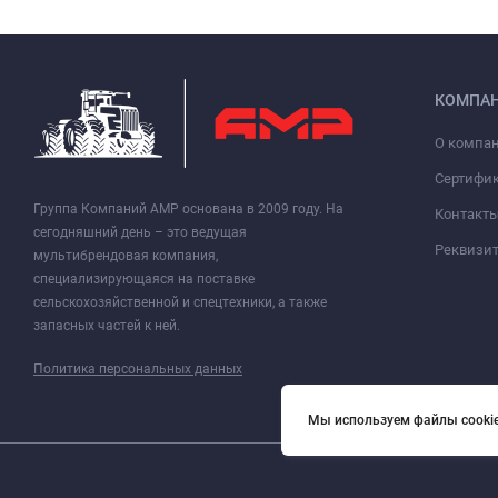
КОМПА
О компа
Сертифи
Группа Компаний АМР основана в 2009 году. На
Контакт
сегодняшний день – это ведущая
Реквизи
мультибрендовая компания,
специализирующаяся на поставке
сельскохозяйственной и спецтехники, а также
запасных частей к ней.
Политика персональных данных
Мы используем файлы cookie