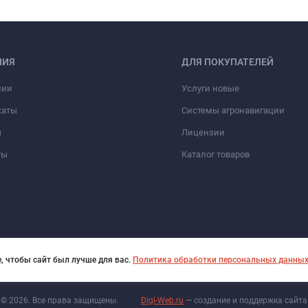
НИЯ
ДЛЯ ПОКУПАТЕЛЕЙ
нии
Услуги новые
каты
Системы агронавигации
ы
Лицензии
ты
Каталог товаров
, чтобы сайт был лучше для вас.
Политика обработки персональных данны
© 2026. Все права защищены.
Digi-Web.ru
— создание и поддержка сайта