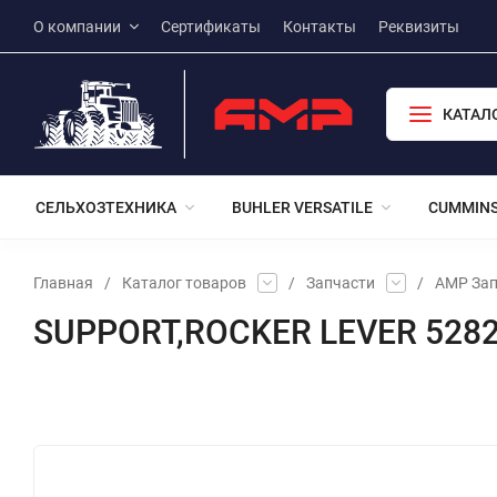
О компании
Сертификаты
Контакты
Реквизиты
КАТАЛ
СЕЛЬХОЗТЕХНИКА
BUHLER VERSATILE
CUMMIN
Главная
/
Каталог товаров
/
Запчасти
/
АМР Зап
SUPPORT,ROCKER LEVER 528
Избранное
Сравнение