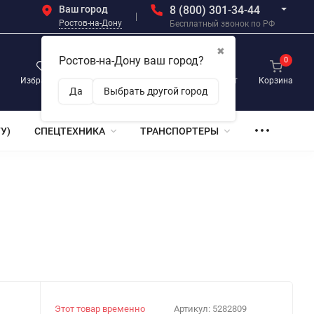
Ваш город
8 (800) 301-34-44
Ростов-на-Дону
Бесплатный звонок по РФ
✖
Ростов-на-Дону ваш город?
0
0
0
Избранное
Просмотренные
Личный кабинет
Корзина
Да
Выбрать другой город
У)
СПЕЦТЕХНИКА
ТРАНСПОРТЕРЫ
Этот товар временно
Артикул:
5282809