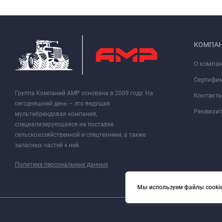
КОМПА
О компа
Сертифи
Группа Компаний АМР основана в 2009 году. На
Контакт
сегодняшний день – это ведущая
Реквизи
мультибрендовая компания,
специализирующаяся на поставке
сельскохозяйственной и спецтехники, а также
запасных частей к ней.
Политика персональных данных
Мы используем файлы cookie