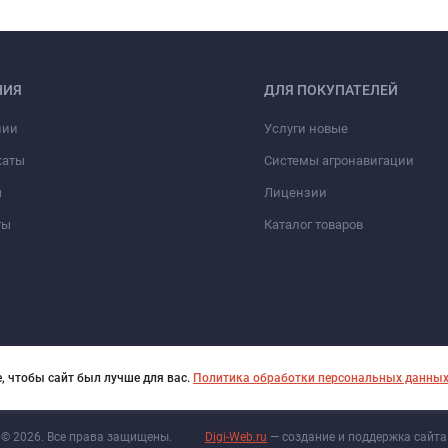
НИЯ
ДЛЯ ПОКУПАТЕЛЕЙ
нии
Услуги новые
каты
Системы агронавигации
ы
Лицензии
ты
Каталог товаров
, чтобы сайт был лучше для вас.
Политика обработки персональных данны
© 2026. Все права защищены.
Digi-Web.ru
— создание и поддержка сайта