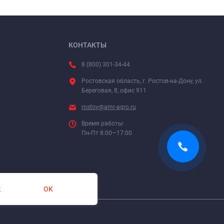
КОНТАКТЫ
8 (800) 301-34-44
Ростовская область, г. Ростов-на-Дону, ул.
Береговая, 8, офис 911
rostov@amr-agro.ru
Время работы:
Пн-Пт 8:00—17:00
OK
х