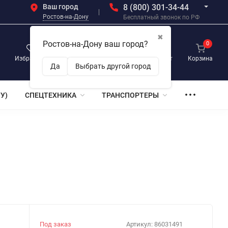
Ваш город
8 (800) 301-34-44
Ростов-на-Дону
Бесплатный звонок по РФ
✖
Ростов-на-Дону ваш город?
0
0
0
Избранное
Просмотренные
Личный кабинет
Корзина
Да
Выбрать другой город
У)
СПЕЦТЕХНИКА
ТРАНСПОРТЕРЫ
Под заказ
Артикул:
86031491