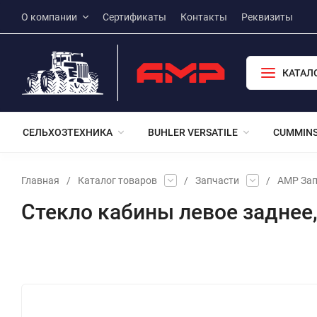
О компании
Сертификаты
Контакты
Реквизиты
КАТАЛ
СЕЛЬХОЗТЕХНИКА
BUHLER VERSATILE
CUMMIN
Главная
/
Каталог товаров
/
Запчасти
/
АМР Зап
Стекло кабины левое заднее
Избранное
Сравнение