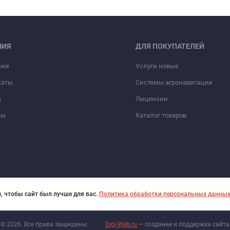
НИЯ
ДЛЯ ПОКУПАТЕЛЕЙ
нии
Услуги новые
каты
Системы агронавигации
ы
Лицензии
ты
Каталог товаров
, чтобы сайт был лучше для вас.
Политика обработки персональных данны
© 2026. Все права защищены.
Digi-Web.ru
— создание и поддержка сайта