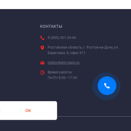
КОНТАКТЫ
8 (800) 301-34-44
Ростовская область, г. Ростов-на-Дону, ул.
Береговая, 8, офис 911
rostov@amr-agro.ru
Время работы:
Пн-Пт 8:00—17:00
OK
х