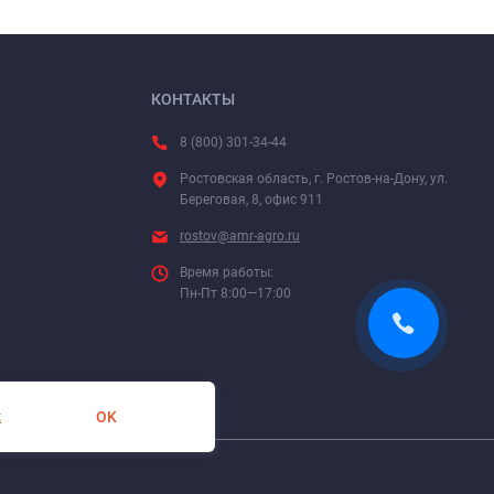
КОНТАКТЫ
8 (800) 301-34-44
Ростовская область, г. Ростов-на-Дону, ул.
Береговая, 8, офис 911
rostov@amr-agro.ru
Время работы:
Пн-Пт 8:00—17:00
OK
х