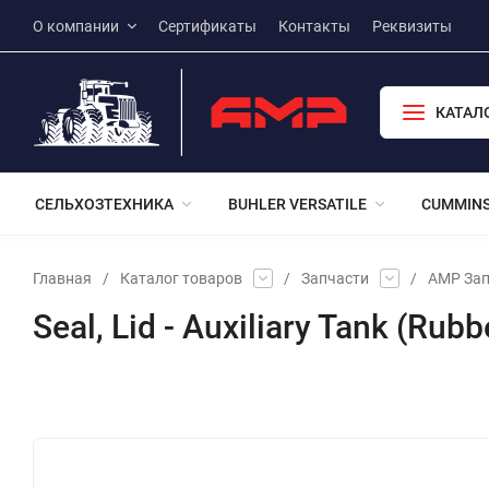
О компании
Сертификаты
Контакты
Реквизиты
КАТАЛ
СЕЛЬХОЗТЕХНИКА
BUHLER VERSATILE
CUMMIN
Главная
/
Каталог товаров
/
Запчасти
/
АМР Зап
Seal, Lid - Auxiliary Tank (Ru
Избранное
Сравнение