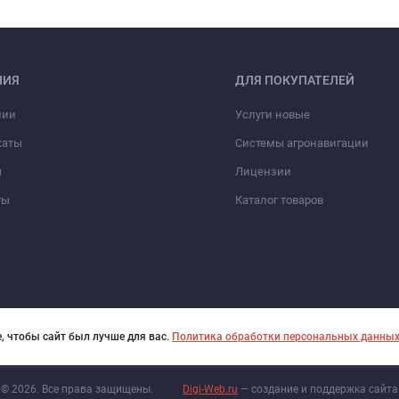
НИЯ
ДЛЯ ПОКУПАТЕЛЕЙ
нии
Услуги новые
каты
Системы агронавигации
ы
Лицензии
ты
Каталог товаров
, чтобы сайт был лучше для вас.
Политика обработки персональных данны
© 2026. Все права защищены.
Digi-Web.ru
— создание и поддержка сайта