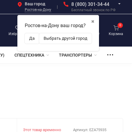
Ваш город
8 (800) 301-34-44
Ростов-на-Дону
Бесплатный звонок по РФ
✖
Ростов-на-Дону ваш город?
0
0
0
Избранное
Просмотренные
Личный кабинет
Корзина
Да
Выбрать другой город
У)
СПЕЦТЕХНИКА
ТРАНСПОРТЕРЫ
Этот товар временно
Артикул:
EZA75935