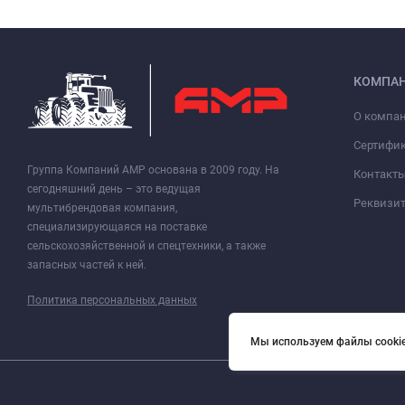
КОМПА
О компа
Сертифи
Группа Компаний АМР основана в 2009 году. На
Контакт
сегодняшний день – это ведущая
Реквизи
мультибрендовая компания,
специализирующаяся на поставке
сельскохозяйственной и спецтехники, а также
запасных частей к ней.
Политика персональных данных
Мы используем файлы cookie