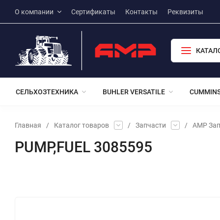
О компании
Сертификаты
Контакты
Реквизиты
КАТАЛ
СЕЛЬХОЗТЕХНИКА
BUHLER VERSATILE
CUMMIN
Главная
/
Каталог товаров
/
Запчасти
/
АМР Зап
PUMP,FUEL 3085595
Избранное
Сравнение