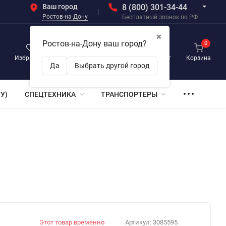
Ваш город
8 (800) 301-34-44
Ростов-на-Дону
Бесплатный звонок по РФ
✖
Ростов-на-Дону ваш город?
0
0
0
Избранное
Просмотренные
Личный кабинет
Корзина
Да
Выбрать другой город
У)
СПЕЦТЕХНИКА
ТРАНСПОРТЕРЫ
Этот товар временно
Артикул:
3085595