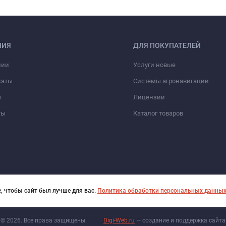
НИЯ
ДЛЯ ПОКУПАТЕЛЕЙ
нии
Услуги новые
каты
Системы агронавигации
ы
Лицензии
ты
Каталог товаров
, чтобы сайт был лучше для вас.
Политика обработки персональных данны
© 2026. Все права защищены.
Digi-Web.ru
— создание и поддержка сайта