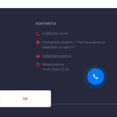
КОНТАКТЫ
8 (800) 301-34-44
Ростовская область, г. Ростов-на-Дону, ул.
Береговая, 8, офис 911
rostov@amr-agro.ru
Время работы:
Пн-Пт 8:00—17:00
OK
х