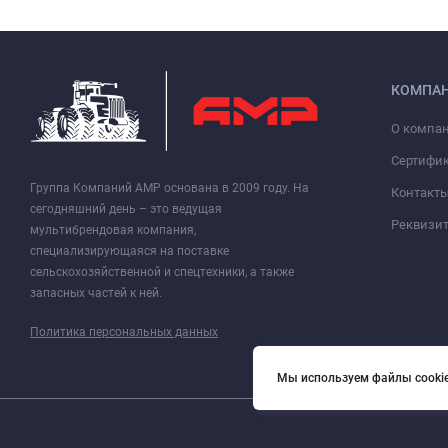
КОМПА
О компа
Сертифи
Группа Компаний АМР основана в 2009 году. На
Контакт
сегодняшний день – это ведущая
Реквизи
мультибрендовая компания,
специализирующаяся на поставке
сельскохозяйственной и спецтехники, а также
запасных частей к ней.
Политика персональных данных
Мы используем файлы cookie