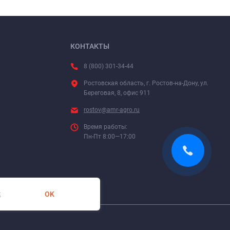
КОНТАКТЫ
8 (800) 301-34-44
Ростовская область, г. Ростов-на-Дону, ул.
Береговая, 8, офис 911
rostov@amr-agro.ru
Время работы:
Пн-Пт 8:00—17:00
OK
х