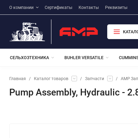
О компании
Сертификаты
Контакты
Реквизиты
КАТАЛ
СЕЛЬХОЗТЕХНИКА
BUHLER VERSATILE
CUMMIN
Главная
/
Каталог товаров
/
Запчасти
/
АМР Зап
Pump Assembly, Hydraulic - 2.
Избранное
Сравнение