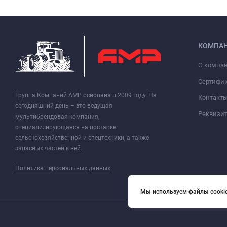
КОМПА
О компа
Сертифи
Группа Компаний АМР основана в 2009 году. На
Контакт
сегодняшний день – это ведущая
Реквизи
мультибрендовая компания,
специализирующаяся на поставке
сельскохозяйственной и спецтехники, а также
запасных частей к ней.
Политика персональных данных
Мы используем файлы cookie