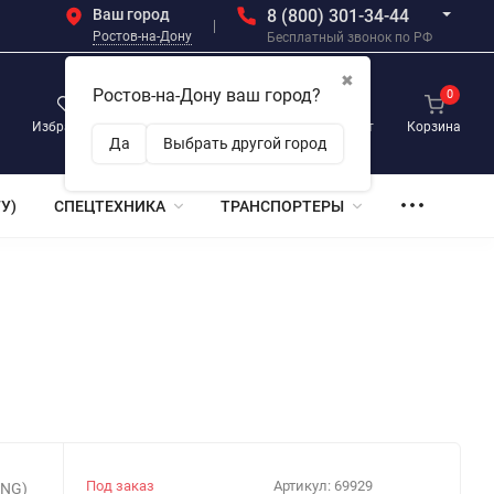
Ваш город
8 (800) 301-34-44
Ростов-на-Дону
Бесплатный звонок по РФ
✖
Ростов-на-Дону ваш город?
0
0
0
Избранное
Просмотренные
Личный кабинет
Корзина
Да
Выбрать другой город
У)
СПЕЦТЕХНИКА
ТРАНСПОРТЕРЫ
Под заказ
Артикул:
69929
ING)