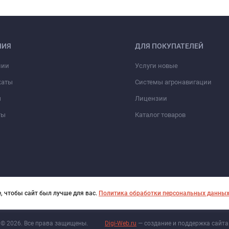
НИЯ
ДЛЯ ПОКУПАТЕЛЕЙ
нии
Услуги новые
каты
Системы агронавигации
ы
Лицензии
ты
Каталог товаров
, чтобы сайт был лучше для вас.
Политика обработки персональных данны
© 2026. Все права защищены.
Digi-Web.ru
— создание и поддержка сайта